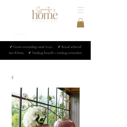
✔ Gratis verzending vanaf €150,- ✔ Betaal achteraf
met Klarna. ✔ Vandaag besteld = vandaag verzonden.