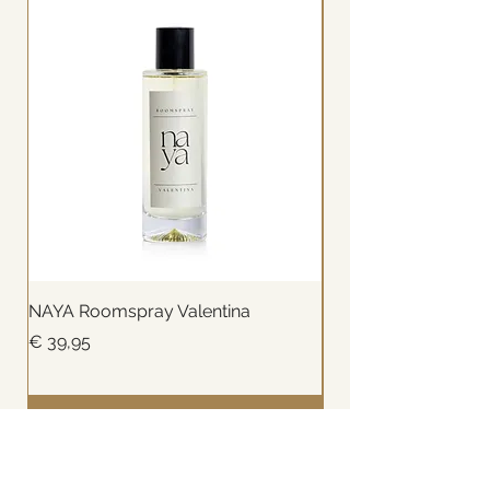
NAYA Roomspray Valentina
NAYA Reed diffuser
Prijs
Prijs
€ 39,95
€ 49,99
In winkelwagen