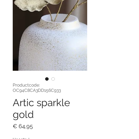
Productcode:
OC94C8CA3DD156C933
Artic sparkle
gold
Prijs
€ 64,95