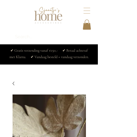
✔ Gratis verzending vanaf €150,- ✔ Betaal achteraf
met Klarna. ✔ Vandaag besteld = vandaag verzonden.