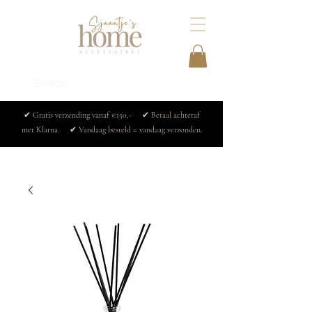
✔ Gratis verzending vanaf €150,- ✔ Betaal achteraf
met Klarna. ✔ Vandaag besteld = vandaag verzonden.