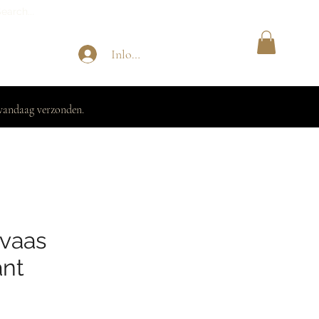
Inloggen
vandaag verzonden.
vaas
ant
rkoopprijs