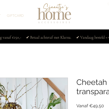
T
GIFTCARD
ng vanaf €150,- ✔ Betaal achteraf met Klarna. ✔ Vandaag besteld = 
Cheetah 
transpar
Ve
Vanaf
€49,50