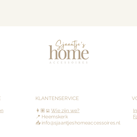
E
KLANTENSERVICE
V
en
👩🏽‍💻
Wie zijn we?
I
📍 Heemskerk
F
📥
info@sjaantjeshomeaccessoires.nl