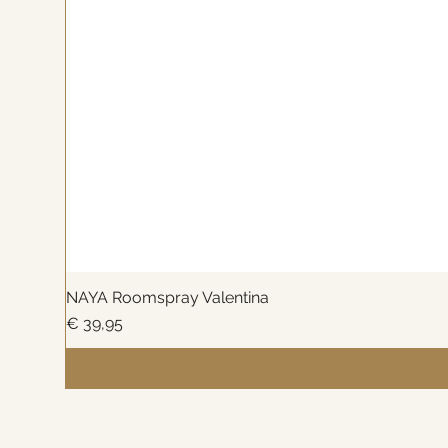
NAYA Roomspray Valentina
Prijs
€ 39,95