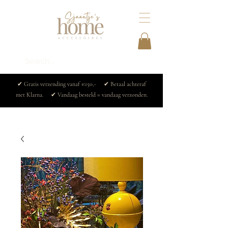
✔ Gratis verzending vanaf €150,- ✔ Betaal achteraf
met Klarna. ✔ Vandaag besteld = vandaag verzonden.