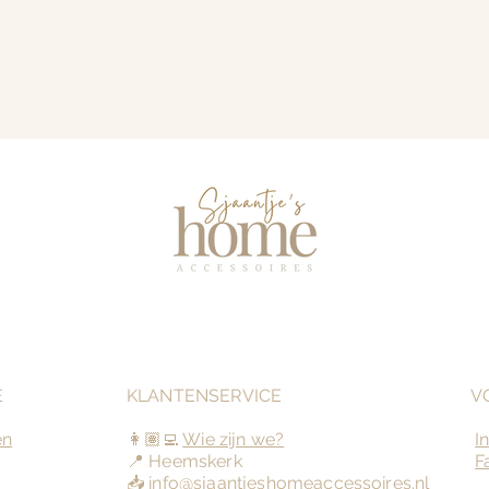
E
KLANTENSERVICE
V
en
👩🏽‍💻
Wie zijn we?
I
📍 Heemskerk
F
📥
info@sjaantjeshomeaccessoires.nl