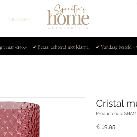
T
GIFTCARD
ng vanaf €150,- ✔ Betaal achteraf met Klarna. ✔ Vandaag besteld = 
Cristal mu
Productcode: SHAM
Prijs
€ 19,95