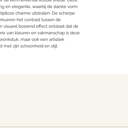
door de kenmerkende koude snede. Deze
ing en elegantie, waarbij de slanke vorm
ijdloze charme uitstralen. De scherpe
ntueren het contrast tussen de
 visueel boeiend effect ontstaat dat de
e mix van kleuren en vakmanschap is deze
pronkstuk, maar ook een artistiek
t met zijn schoonheid en stijl.