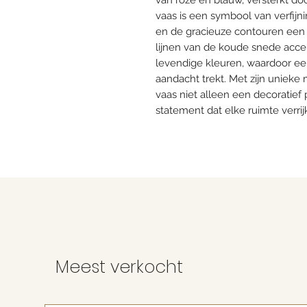
van roze en blauw, versterkt 
vaas is een symbool van verfijn
en de gracieuze contouren een t
lijnen van de koude snede acce
levendige kleuren, waardoor een
aandacht trekt. Met zijn uniek
vaas niet alleen een decoratief 
statement dat elke ruimte verrijk
Meest verkocht