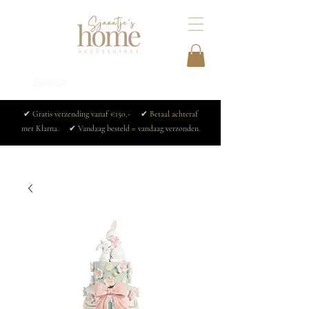
✔ Gratis verzending vanaf €150,- ✔ Betaal achteraf
met Klarna. ✔ Vandaag besteld = vandaag verzonden.