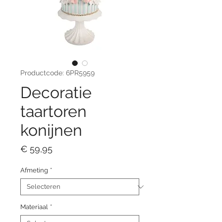
Productcode: 6PR5959
Decoratie
taartoren
konijnen
Prijs
€ 59,95
Afmeting
*
Materiaal
*