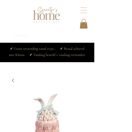
✔ Gratis verzending vanaf €150,- ✔ Betaal achteraf
met Klarna. ✔ Vandaag besteld = vandaag verzonden.