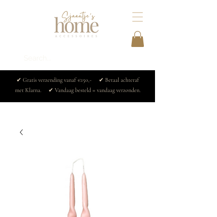
✔ Gratis verzending vanaf €150,- ✔ Betaal achteraf
met Klarna. ✔ Vandaag besteld = vandaag verzonden.