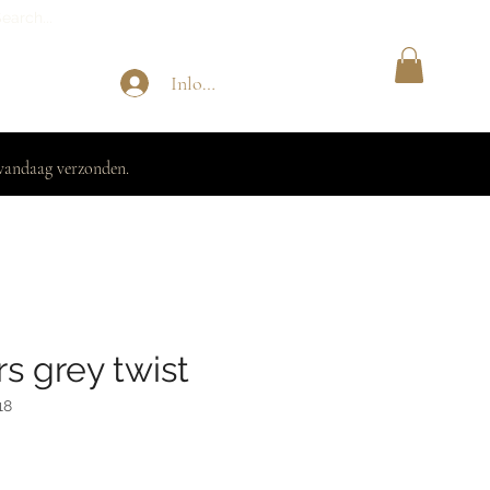
Inloggen
vandaag verzonden.
s grey twist
18