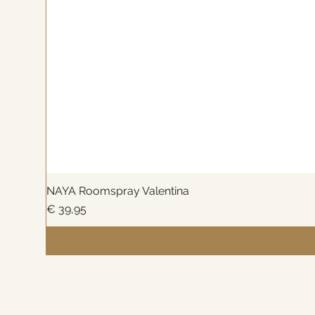
NAYA Roomspray Valentina
Prijs
€ 39,95