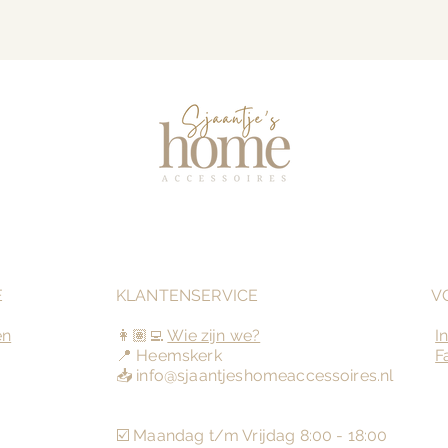
E
KLANTENSERVICE
V
en
👩🏽‍💻
Wie zijn we?
I
📍 Heemskerk
F
📥
info@sjaantjeshomeaccessoires.nl
☑️ Maandag t/m Vrijdag
8:00 - 18:00