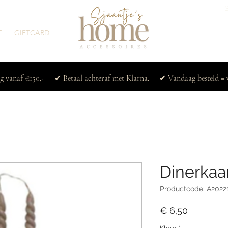
T
GIFTCARD
ng vanaf €150,- ✔ Betaal achteraf met Klarna. ✔ Vandaag besteld = 
Dinerkaar
Productcode: A2022
Prijs
€ 6,50