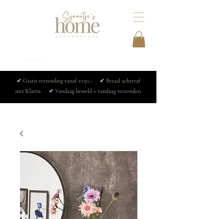
✔ Gratis verzending vanaf €150,- ✔ Betaal achteraf
met Klarna. ✔ Vandaag besteld = vandaag verzonden.