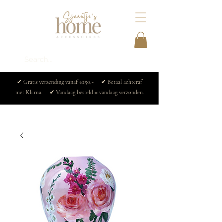
✔ Gratis verzending vanaf €150,- ✔ Betaal achteraf
met Klarna. ✔ Vandaag besteld = vandaag verzonden.