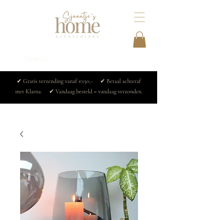
✔ Gratis verzending vanaf €150,- ✔ Betaal achteraf
met Klarna. ✔ Vandaag besteld = vandaag verzonden.