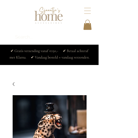
✔ Gratis verzending vanaf €150,- ✔ Betaal achteraf
met Klarna. ✔ Vandaag besteld = vandaag verzonden.