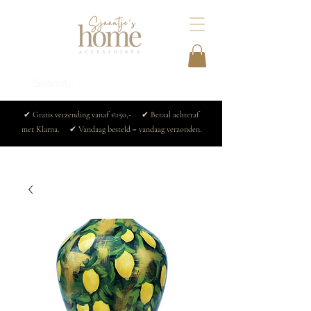
✔ Gratis verzending vanaf €150,- ✔ Betaal achteraf
met Klarna. ✔ Vandaag besteld = vandaag verzonden.