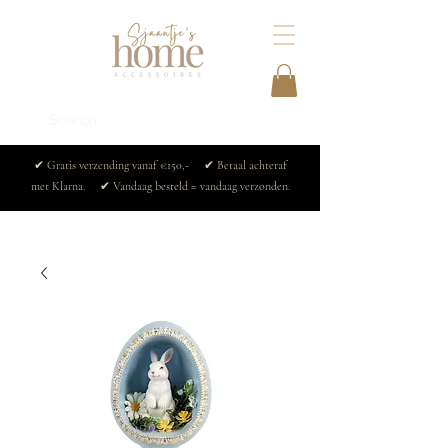
✔ Gratis verzending vanaf €150,- ✔ Betaal achteraf
met Klarna. ✔ Vandaag besteld = vandaag verzonden.