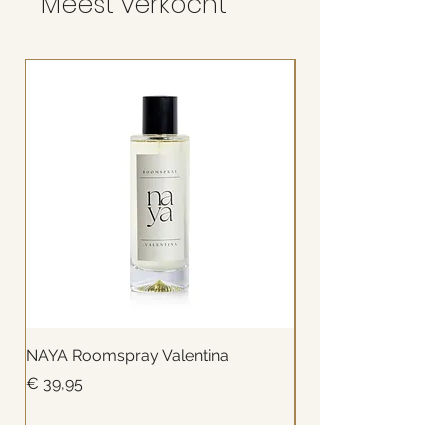
Meest verkocht
NAYA Roomspray Valentina
NAYA Reed diffuser
Prijs
Prijs
€ 39,95
€ 49,99