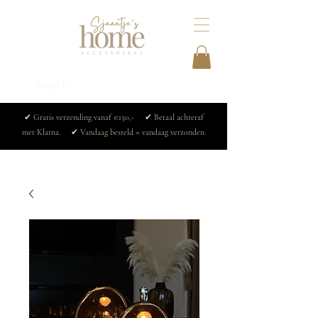
✔ Gratis verzending vanaf €150,- ✔ Betaal achteraf
met Klarna. ✔ Vandaag besteld = vandaag verzonden.