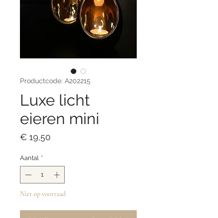
Productcode: A202215
Luxe licht
eieren mini
Prijs
€ 19,50
Aantal
*
Niet op voorraad