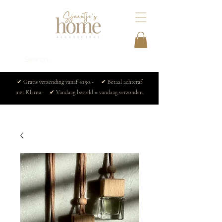
✔ Gratis verzending vanaf €150,- ✔ Betaal achteraf
met Klarna. ✔ Vandaag besteld = vandaag verzonden.