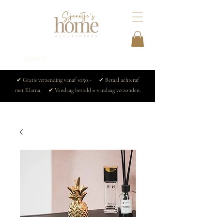
✔ Gratis verzending vanaf €150,- ✔ Betaal achteraf
met Klarna. ✔ Vandaag besteld = vandaag verzonden.