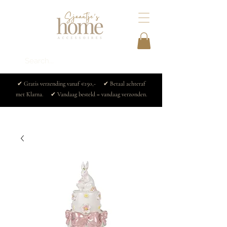
✔ Gratis verzending vanaf €150,- ✔ Betaal achteraf
met Klarna. ✔ Vandaag besteld = vandaag verzonden.