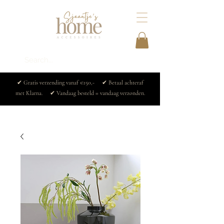
✔ Gratis verzending vanaf €150,- ✔ Betaal achteraf
met Klarna. ✔ Vandaag besteld = vandaag verzonden.