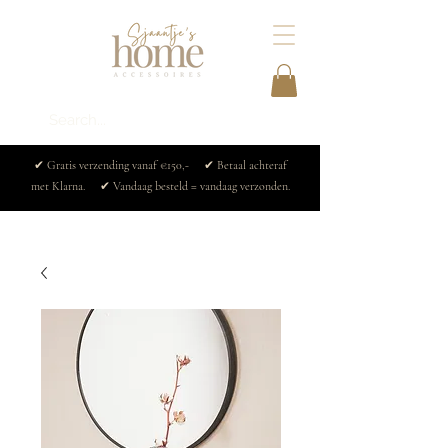
✔ Gratis verzending vanaf €150,- ✔ Betaal achteraf
met Klarna. ✔ Vandaag besteld = vandaag verzonden.