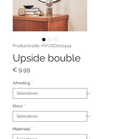
Productcode: HVUSD202444
Upside bouble
Prijs
€ 9,99
Afmeting
*
Kleur
*
Materiaal
*