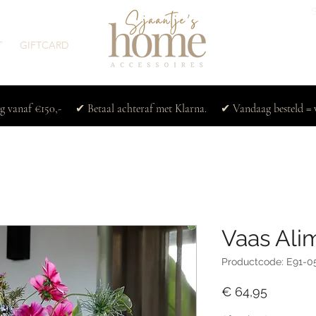
T
GIFTCARD
ng vanaf €150,- ✔ Betaal achteraf met Klarna. ✔ Vandaag besteld = 
Vaas Alim
Productcode: E91-0
Prijs
€ 64,95