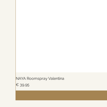
NAYA Roomspray Valentina
Prijs
€ 39,95