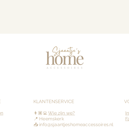
E
KLANTENSERVICE
V
en
👩🏽‍💻
Wie zijn we?
I
📍 Heemskerk
F
📥
info@sjaantjeshomeaccessoires.nl