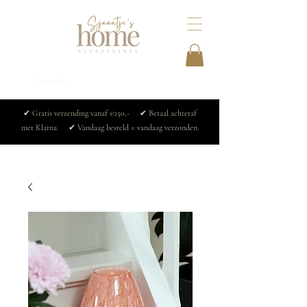
✔ Gratis verzending vanaf €150,- ✔ Betaal achteraf
met Klarna. ✔ Vandaag besteld = vandaag verzonden.