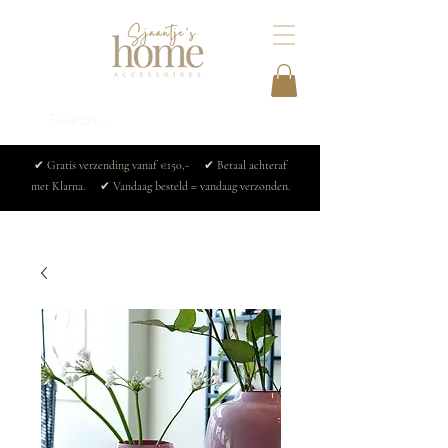
✔ Gratis verzending vanaf €150,- ✔ Betaal achteraf
met Klarna. ✔ Vandaag besteld = vandaag verzonden.