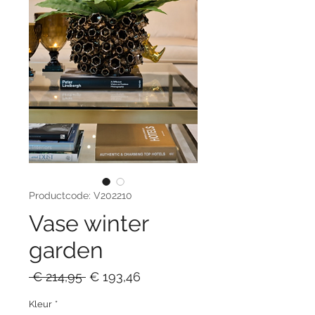
Productcode: V202210
Vase winter
garden
Normale
Verkoopprijs
 € 214,95 
€ 193,46
prijs
Kleur
*