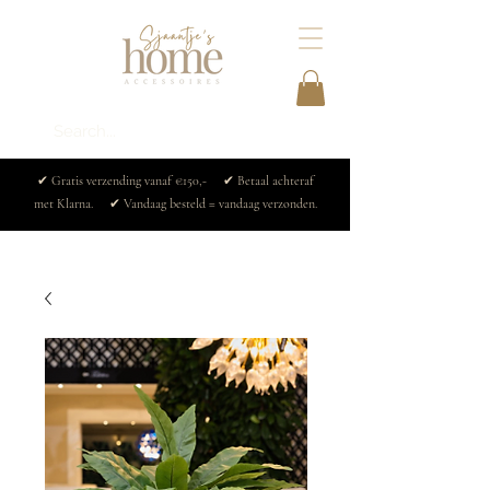
✔ Gratis verzending vanaf €150,- ✔ Betaal achteraf
met Klarna. ✔ Vandaag besteld = vandaag verzonden.