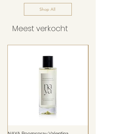
Shop All
Meest verkocht
NAYA Roomspray Valentina
NAYA Reed diffuser