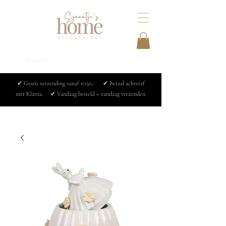
✔ Gratis verzending vanaf €150,- ✔ Betaal achteraf
met Klarna. ✔ Vandaag besteld = vandaag verzonden.