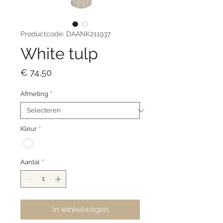
Productcode: DAANK211937
White tulp
Prijs
€ 74,50
Afmeting
*
Kleur
*
Aantal
*
In winkelwagen