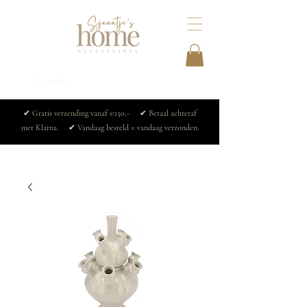
✔ Gratis verzending vanaf €150,- ✔ Betaal achteraf
met Klarna. ✔ Vandaag besteld = vandaag verzonden.